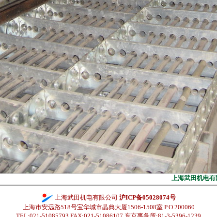
上海武田机电有限公
上海武田机电有限公司
沪ICP备05028074号
上海市安远路518号宝华城市晶典大厦1506-1508室 P.O.200060
TEL:021-51085793
FAX:021-51086107 东京事务所:81-3-5396-1239