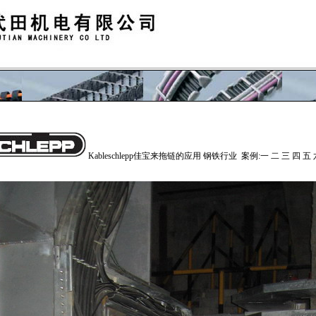
Kableschlepp佳宝来拖链
的应用 钢铁行业 案例:
一
二
三
四
五